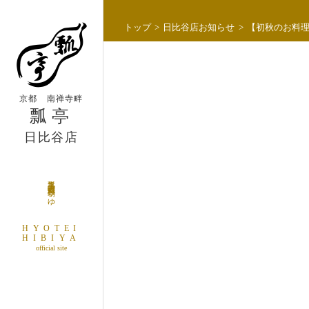
Skip
to
トップ
日比谷店お知らせ
【初秋のお料
content
京都 南禅寺畔
瓢亭
日比谷店
瓢亭玉子・懐石料理・朝がゆ
HYOTEI
HIBIYA
official site