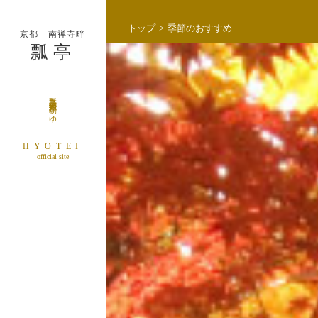
Skip
to
トップ
季節のおすすめ
京都 南禅寺畔
content
瓢亭
瓢亭玉子・懐石料理・朝がゆ
HYOTEI
official site